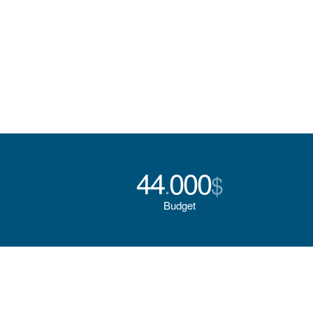
44
000
.
$
Budget