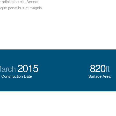
adipiscing elit. Aenean
oque penatibus et magnis
2015
820
arch
ft
Construction Date
Surface Area