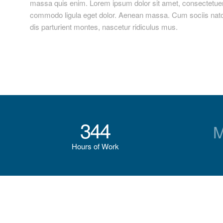
massa quis enim. Lorem ipsum dolor sit amet, consectetuer 
commodo ligula eget dolor. Aenean massa. Cum sociis nat
dis parturient montes, nascetur ridiculus mus.
344
M
Hours of Work