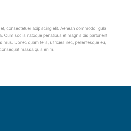
et, consectetuer adipiscing elit. Aenean commodo ligula
. Cum sociis natoque penatibus et magnis dis parturient
s mus. Donec quam felis, ultricies nec, pellentesque eu,
a consequat massa quis enim.