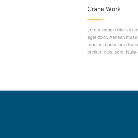
Crane Work
Lorem ipsum dolor sit am
eget dolor. Aenean massa
montes, nascetur ridiculu
pretium quis, sem. Null